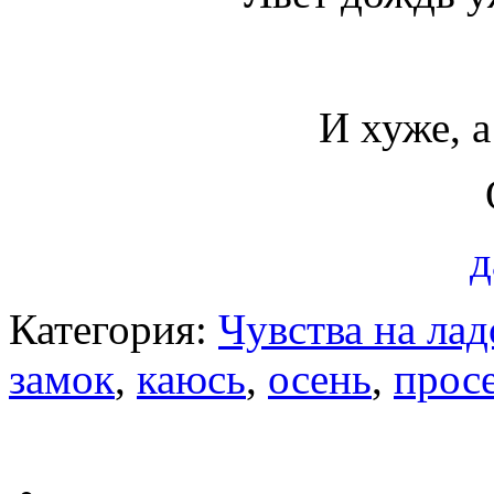
И хуже, а
д
Категория:
Чувства на ла
замок
,
каюсь
,
осень
,
прос