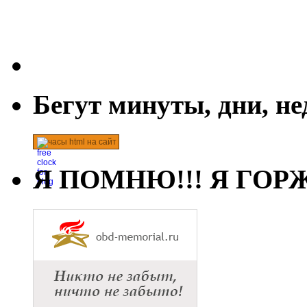
Бегут минуты, дни, н
часы html на сайт
Я ПОМНЮ!!! Я ГОРЖ