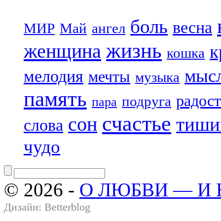
боль
весна
МИР
Май
ангел
жизнь
женщина
к
кошка
мыс
мелодия
мечты
музыка
память
радост
подруга
пара
счастье
сон
тиши
слова
чудо
© 2026 -
О ЛЮБВИ — И
Дизайн:
Betterblog