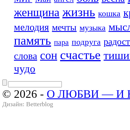
жизнь
женщина
к
кошка
мыс
мелодия
мечты
музыка
память
радост
подруга
пара
счастье
сон
тиши
слова
чудо
© 2026 -
О ЛЮБВИ — И
Дизайн:
Betterblog