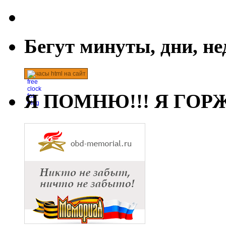
Бегут минуты, дни, н
часы html на сайт
Я ПОМНЮ!!! Я ГОРЖ