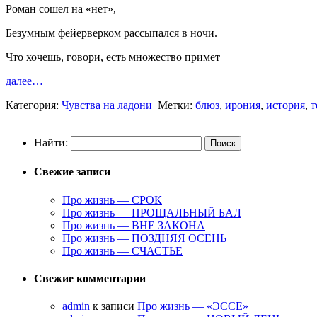
Роман сошел на «нет»,
Безумным фейерверком рассыпался в ночи.
Что хочешь, говори, есть множество примет
далее…
Категория:
Чувства на ладони
Метки:
блюз
,
ирония
,
история
,
т
Найти:
Свежие записи
Про жизнь — СРОК
Про жизнь — ПРОЩАЛЬНЫЙ БАЛ
Про жизнь — ВНЕ ЗАКОНА
Про жизнь — ПОЗДНЯЯ ОСЕНЬ
Про жизнь — СЧАСТЬЕ
Свежие комментарии
admin
к записи
Про жизнь — «ЭССЕ»