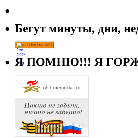
Бегут минуты, дни, н
часы html на сайт
Я ПОМНЮ!!! Я ГОРЖ