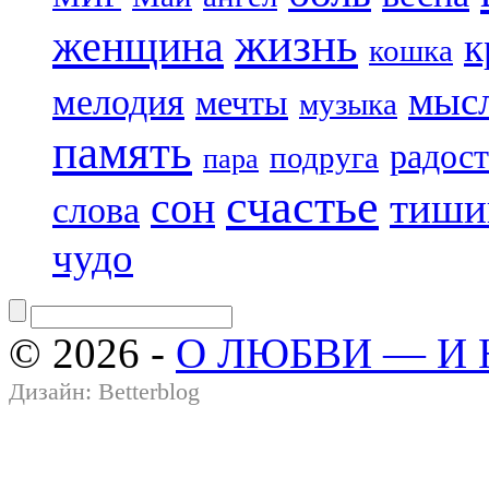
жизнь
женщина
к
кошка
мыс
мелодия
мечты
музыка
память
радост
подруга
пара
счастье
сон
тиши
слова
чудо
© 2026 -
О ЛЮБВИ — И
Дизайн:
Betterblog