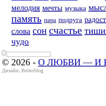
мыс
мелодия
мечты
музыка
память
радост
подруга
пара
счастье
сон
тиши
слова
чудо
© 2026 -
О ЛЮБВИ — И
Дизайн:
Betterblog