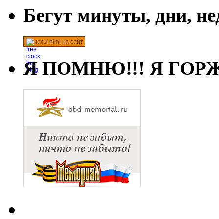
Бегут минуты, дни, н
часы html на сайт
Я ПОМНЮ!!! Я ГОРЖ