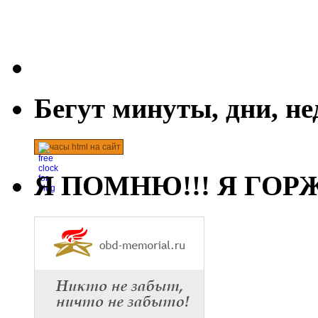
Бегут минуты, дни, н
часы html на сайт
Я ПОМНЮ!!! Я ГОРЖ