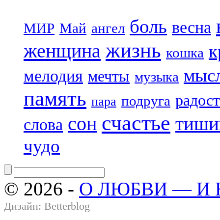
боль
весна
МИР
Май
ангел
жизнь
женщина
к
кошка
мыс
мелодия
мечты
музыка
память
радост
подруга
пара
счастье
сон
тиши
слова
чудо
© 2026 -
О ЛЮБВИ — И
Дизайн:
Betterblog