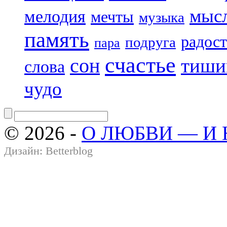
мыс
мелодия
мечты
музыка
память
радост
подруга
пара
счастье
сон
тиши
слова
чудо
© 2026 -
О ЛЮБВИ — И
Дизайн:
Betterblog