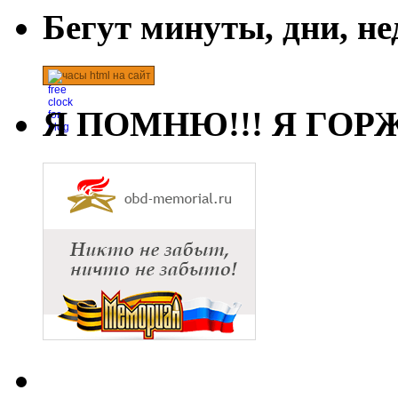
Бегут минуты, дни, н
часы html на сайт
Я ПОМНЮ!!! Я ГОРЖ