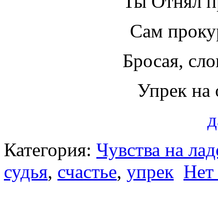
Ты Отнял п
Сам прокур
Бросая, сло
Упрек на
д
Категория:
Чувства на ла
судья
,
счастье
,
упрек
Нет