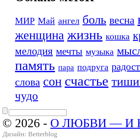
боль
весна
МИР
Май
ангел
жизнь
женщина
к
кошка
мыс
мелодия
мечты
музыка
память
радост
подруга
пара
счастье
сон
тиши
слова
чудо
© 2026 -
О ЛЮБВИ — И
Дизайн:
Betterblog