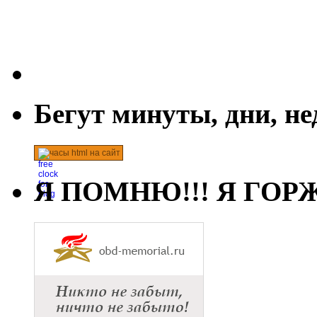
Бегут минуты, дни, н
часы html на сайт
Я ПОМНЮ!!! Я ГОРЖ