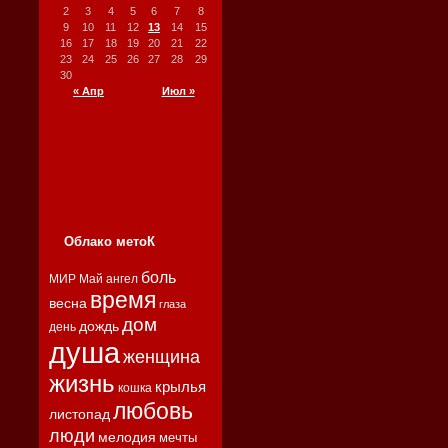
2
3
4
5
6
7
8
9
10
11
12
13
14
15
16
17
18
19
20
21
22
23
24
25
26
27
28
29
30
« Апр
Июл »
Облако метоК
боль
МИР
Май
ангел
время
весна
глаза
дом
дождь
день
душа
женщина
жизнь
крылья
кошка
любовь
листопад
люди
мелодия
мечты