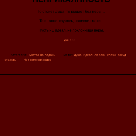
То стонет душа, то рыдает без меры…
То в танце, кружась, напевает мотив.
Пусть нЕ идеал, не поклонница веры,
далее…
Категория:
Чувства на ладони
Метки:
душа
,
идеал
,
любовь
,
слезы
,
сосуд
,
страсть
Нет комментариев