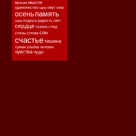
мысли
музыка
она
одиночество
омут
одна
память
осень
радость
подруга
свет
пара
сердце
сказка
след
сон
слова
слезы
счастье
тишина
туман
улыбка
человек
чувства
чудо