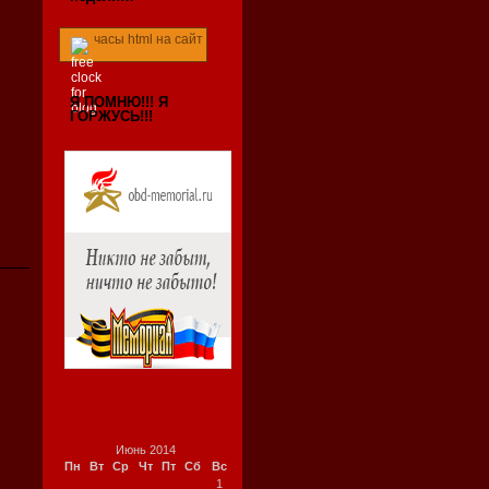
часы html на сайт
Я ПОМНЮ!!! Я
ГОРЖУСЬ!!!
Июнь 2014
Пн
Вт
Ср
Чт
Пт
Сб
Вс
1