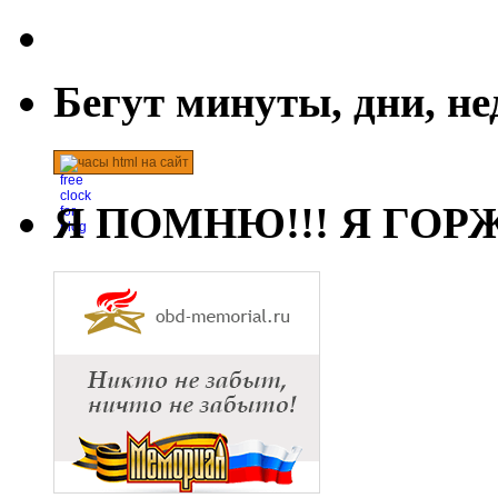
Бегут минуты, дни, н
часы html на сайт
Я ПОМНЮ!!! Я ГОРЖ