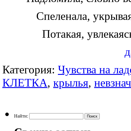
Спеленала, укрыва
Потакая, увлекая
д
Категория:
Чувства на ла
КЛЕТКА
,
крылья
,
невзна
Найти: