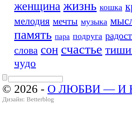
жизнь
женщина
к
кошка
мыс
мелодия
мечты
музыка
память
радост
подруга
пара
счастье
сон
тиши
слова
чудо
© 2026 -
О ЛЮБВИ — И
Дизайн:
Betterblog