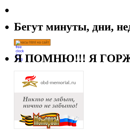
Бегут минуты, дни, н
часы html на сайт
Я ПОМНЮ!!! Я ГОРЖ