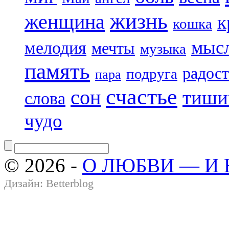
жизнь
женщина
к
кошка
мыс
мелодия
мечты
музыка
память
радост
подруга
пара
счастье
сон
тиши
слова
чудо
© 2026 -
О ЛЮБВИ — И
Дизайн:
Betterblog