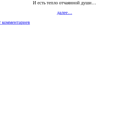
И есть тепло отчаянной души…
далее…
т комментариев