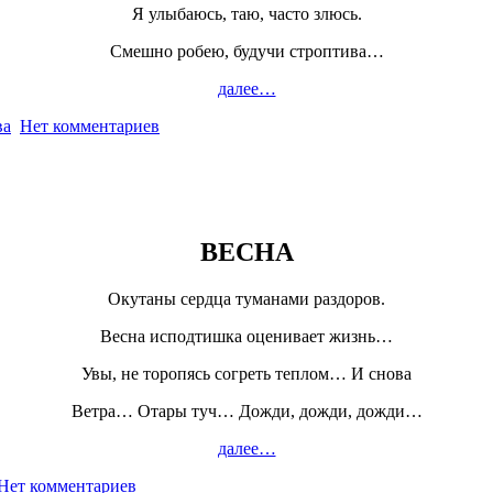
Я улыбаюсь, таю, часто злюсь.
Смешно робею, будучи строптива…
далее…
ва
Нет комментариев
ВЕСНА
Окутаны сердца туманами раздоров.
Весна исподтишка оценивает жизнь…
Увы, не торопясь согреть теплом… И снова
Ветра… Отары туч… Дожди, дожди, дожди…
далее…
Нет комментариев