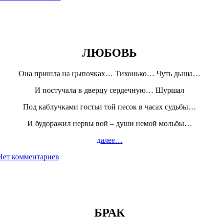
ЛЮБОВЬ
Она пришла на цыпочках… Тихонько… Чуть дыша…
И постучала в дверцу сердечную… Шуршал
Под каблучками гостьи той песок в часах судьбы…
И будоражил нервы вой – души немой мольбы…
далее…
Нет комментариев
БРАК