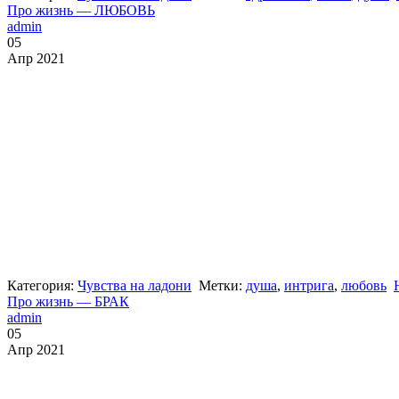
Про жизнь — ЛЮБОВЬ
admin
05
Апр 2021
Категория:
Чувства на ладони
Метки:
душа
,
интрига
,
любовь
Про жизнь — БРАК
admin
05
Апр 2021