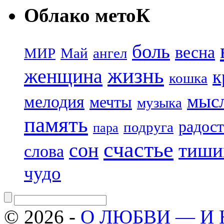
Облако метоК
боль
весна
МИР
Май
ангел
жизнь
женщина
к
кошка
мыс
мелодия
мечты
музыка
память
радост
подруга
пара
счастье
сон
тиши
слова
чудо
© 2026 -
О ЛЮБВИ — И