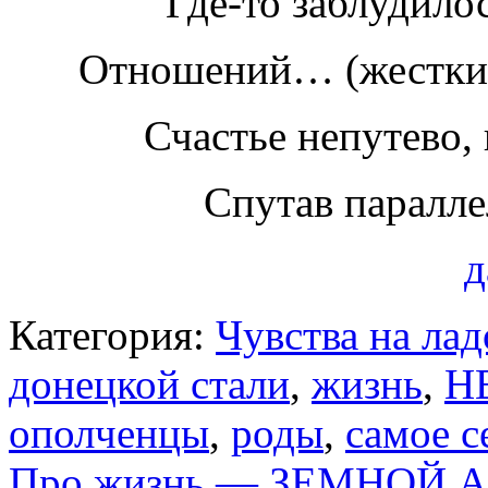
Где-то заблудило
Отношений… (жестких
Счастье непутево, 
Спутав паралл
д
Категория:
Чувства на ла
донецкой стали
,
жизнь
,
Н
ополченцы
,
роды
,
самое с
Про жизнь — ЗЕМНОЙ 