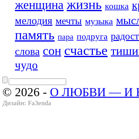
жизнь
женщина
к
кошка
мыс
мелодия
мечты
музыка
память
радост
подруга
пара
счастье
сон
тиши
слова
чудо
© 2026 -
О ЛЮБВИ — И
Дизайн:
Fa3enda