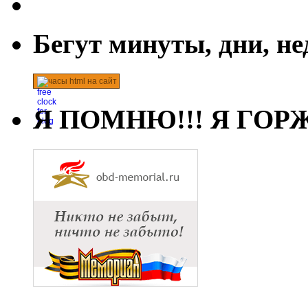
Бегут минуты, дни, н
часы html на сайт
Я ПОМНЮ!!! Я ГОРЖ