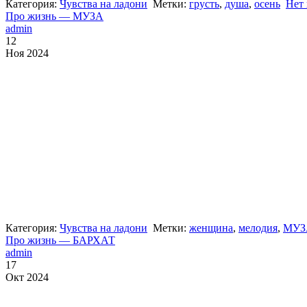
Категория:
Чувства на ладони
Метки:
грусть
,
душа
,
осень
Нет
Про жизнь — МУЗА
admin
12
Ноя 2024
Категория:
Чувства на ладони
Метки:
женщина
,
мелодия
,
МУЗ
Про жизнь — БАРХАТ
admin
17
Окт 2024