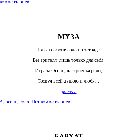
 комментариев
МУЗА
На саксофоне соло на эстраде
Без зрителя, лишь только для себя,
Играла Осень, настроенья ради,
Тоскуя всей душою и любя…
далее…
А
,
осень
,
соло
Нет комментариев
БАРХАТ