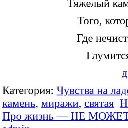
Тяжелый каме
Того, кото
Где нечист
Глумится
д
Категория:
Чувства на ла
камень
,
миражи
,
святая
Н
Про жизнь — НЕ МОЖЕ