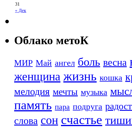
31
« Дек
Облако метоК
боль
весна
МИР
Май
ангел
жизнь
женщина
к
кошка
мыс
мелодия
мечты
музыка
память
радост
подруга
пара
счастье
сон
тиши
слова