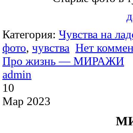
д
Категория:
Чувства на ла
фото
,
чувства
Нет коммен
Про жизнь — МИРАЖИ
admin
10
Мар 2023
М